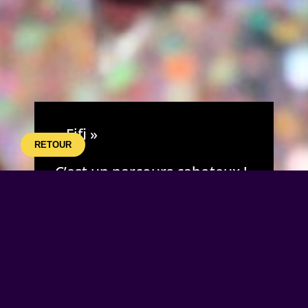
« Fifi »
RETOUR
C’est un parcours cahoteux !
Contrôlé par une minuscule
puce MH sous la planche, le
moteur transmet ses
mouvements au snowboard.