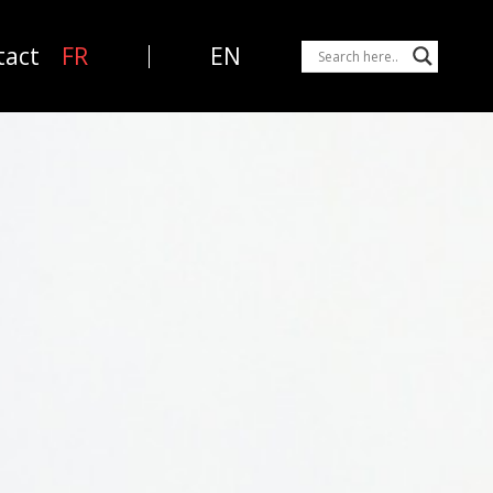
tact
FR
EN