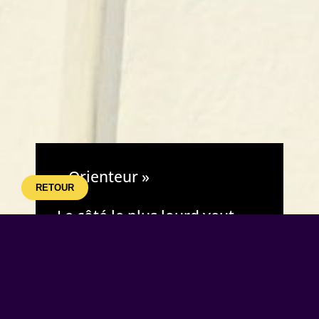
« Orienteur »
RETOUR
Le côté le plus lourd veut
toujours descendre, donc
sur les roulements à billes,
cela se transforme en un
pendule rotatif.