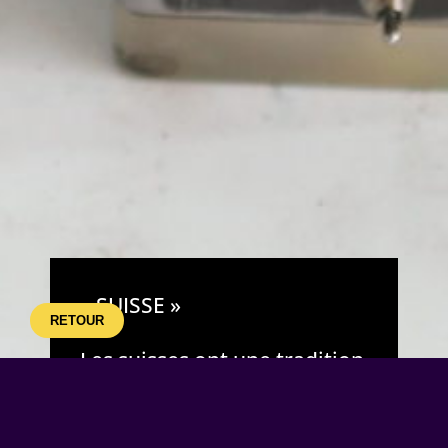
« SUISSE »
RETOUR
Les suisses ont une tradition
le « lancer de drapeaux ». Il
s’agit d’une simulation